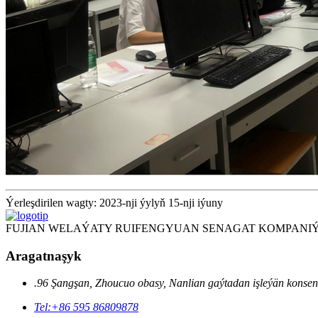
Ýerleşdirilen wagty: 2023-nji ýylyň 15-nji iýuny
FUJIAN WELAÝATY RUIFENGYUAN SENAGAT KOMPANIÝA
Aragatnaşyk
.96 Şangşan, Zhoucuo obasy, Nanlian gaýtadan işleýän konsent
Tel:
+86 595 86809878