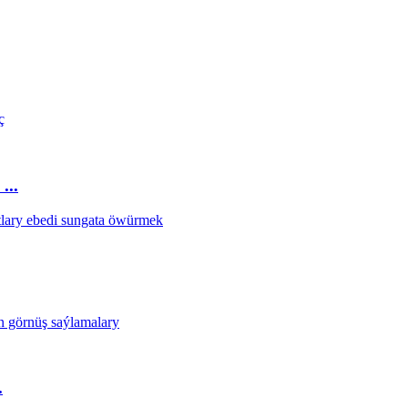
...
.