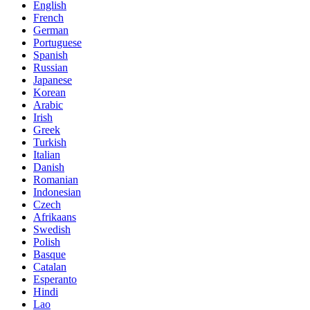
English
French
German
Portuguese
Spanish
Russian
Japanese
Korean
Arabic
Irish
Greek
Turkish
Italian
Danish
Romanian
Indonesian
Czech
Afrikaans
Swedish
Polish
Basque
Catalan
Esperanto
Hindi
Lao