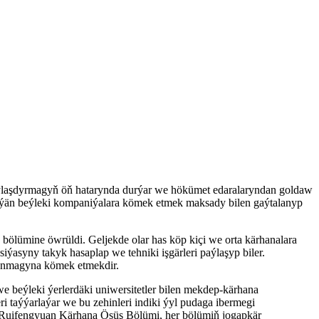
nlylaşdyrmagyň öň hatarynda durýar we hökümet edaralaryndan goldaw
sleýän beýleki kompaniýalara kömek etmek maksady bilen gaýtalanyp
bölümine öwrüldi. Geljekde olar has köp kiçi we orta kärhanalara
asyny takyk hasaplap we tehniki işgärleri paýlaşyp biler.
zanmagyna kömek etmekdir.
we beýleki ýerlerdäki uniwersitetler bilen mekdep-kärhana
i taýýarlaýar we bu zehinleri indiki ýyl pudaga ibermegi
gi Ruifengyuan Kärhana Ösüş Bölümi, her bölümiň jogapkär