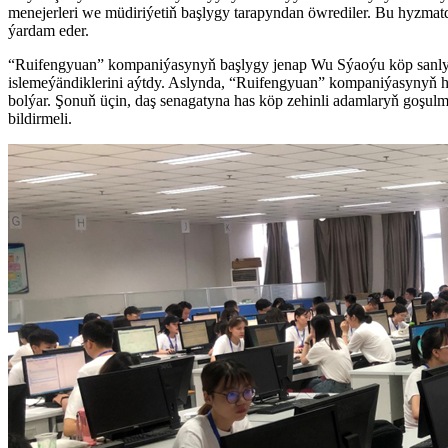
menejerleri we müdiriýetiň başlygy tarapyndan öwrediler. Bu hyzmatd
ýardam eder.
“Ruifengyuan” kompaniýasynyň başlygy jenap Wu Sýaoýu köp sanly ý
islemeýändiklerini aýtdy. Aslynda, “Ruifengyuan” kompaniýasynyň häzi
bolýar. Şonuň üçin, daş senagatyna has köp zehinli adamlaryň goşulma
bildirmeli.