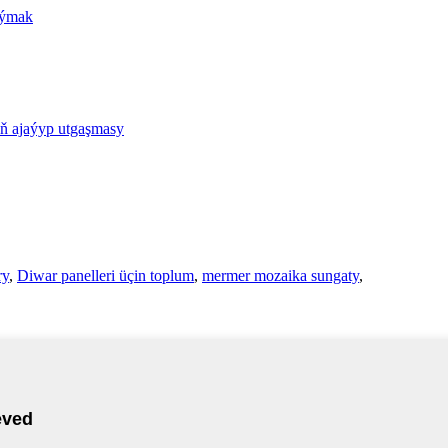
ry
,
Diwar panelleri üçin toplum
,
mermer mozaika sungaty
,