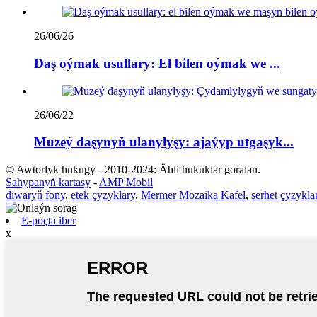
26/06/26
Daş oýmak usullary: El bilen oýmak we ...
26/06/22
Muzeý daşynyň ulanylyşy: ajaýyp utgaşyk...
© Awtorlyk hukugy - 2010-2024: Ähli hukuklar goralan.
Sahypanyň kartasy
-
AMP Mobil
diwaryň fony
,
etek çyzyklary
,
Mermer Mozaika Kafel
,
serhet çyzykla
E-poçta iber
x