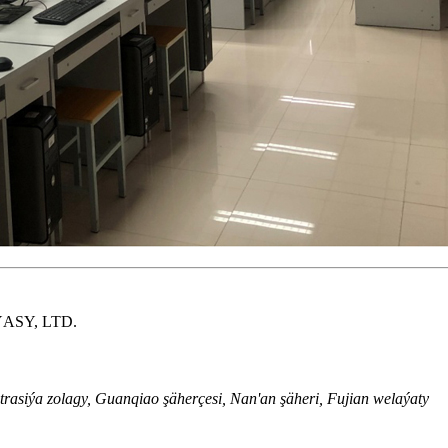
SY, LTD.
rasiýa zolagy, Guanqiao şäherçesi, Nan'an şäheri, Fujian welaýaty