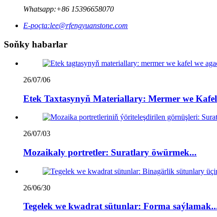
Whatsapp:
+86 15396658070
E-poçta:
lee@rfengyuanstone.com
Soňky habarlar
26/07/06
Etek Taxtasynyň Materiallary: Mermer we Kafel 
26/07/03
Mozaikaly portretler: Suratlary öwürmek...
26/06/30
Tegelek we kwadrat sütunlar: Forma saýlamak..