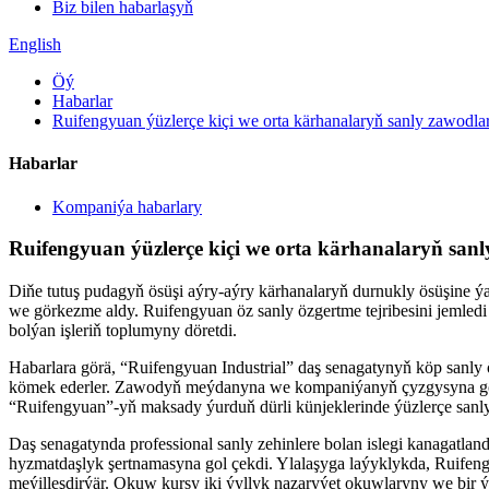
Biz bilen habarlaşyň
English
Öý
Habarlar
Ruifengyuan ýüzlerçe kiçi we orta kärhanalaryň sanly zawodl
Habarlar
Kompaniýa habarlary
Ruifengyuan ýüzlerçe kiçi we orta kärhanalaryň sa
Diňe tutuş pudagyň ösüşi aýry-aýry kärhanalaryň durnukly ösüşine 
we görkezme aldy. Ruifengyuan öz sanly özgertme tejribesini jemled
bolýan işleriň toplumyny döretdi.
Habarlara görä, “Ruifengyuan Industrial” daş senagatynyň köp sanly 
kömek ederler. Zawodyň meýdanyna we kompaniýanyň çyzgysyna görä, “
“Ruifengyuan”-yň maksady ýurduň dürli künjeklerinde ýüzlerçe sanl
Daş senagatynda professional sanly zehinlere bolan islegi kanagatla
hyzmatdaşlyk şertnamasyna gol çekdi. Ylalaşyga laýyklykda, Ruifengy
meýilleşdirýär. Okuw kursy iki ýyllyk nazaryýet okuwlaryny we bir 