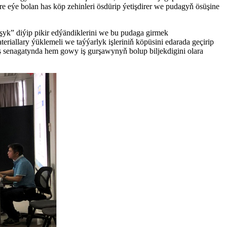
e eýe bolan has köp zehinleri ösdürip ýetişdirer we pudagyň ösüşine
k” diýip pikir edýändiklerini we bu pudaga girmek
riallary ýüklemeli we taýýarlyk işleriniň köpüsini edarada geçirip
daş senagatynda hem gowy iş gurşawynyň bolup biljekdigini olara