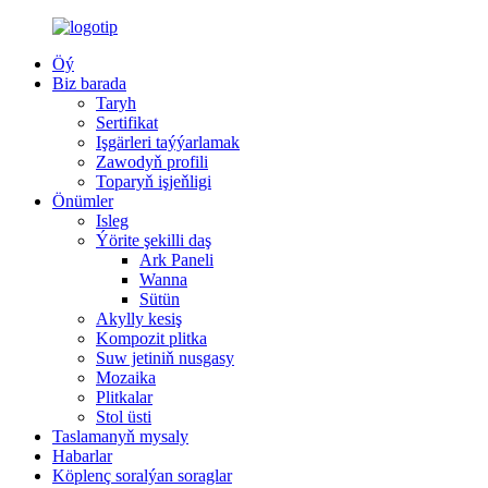
Öý
Biz barada
Taryh
Sertifikat
Işgärleri taýýarlamak
Zawodyň profili
Toparyň işjeňligi
Önümler
Isleg
Ýörite şekilli daş
Ark Paneli
Wanna
Sütün
Akylly kesiş
Kompozit plitka
Suw jetiniň nusgasy
Mozaika
Plitkalar
Stol üsti
Taslamanyň mysaly
Habarlar
Köplenç soralýan soraglar