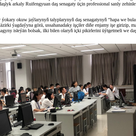
aşlyk arkaly Ruifengyuan daş senagaty üçin professional sanly zehinler
okary okuw jaýlarynyň talyplarynyň daş senagatynyň “hapa we bulaşy
rki ýagdaýyna görä, ussahanadaky işçiler diňe enjamy işe girizip, mate
gyny isleýän bolsak, ilki bilen olaryň içki pikirlerini üýtgetmeli we 