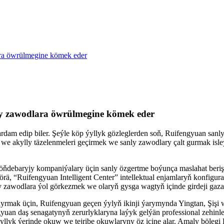
ara öwrülmegine kömek eder
nly zawodlara öwrülmegine kömek eder
ýardam edip biler. Şeýle köp ýyllyk gözleglerden soň, Ruifengyuan sa
i we akylly täzelenmeleri geçirmek we sanly zawodlary çalt gurmak i
öňdebaryjy kompaniýalary üçin sanly özgertme boýunça maslahat beriş 
Ruifengyuan Intelligent Center” intellektual enjamlaryň konfigurasiý
y zawodlara ýol görkezmek we olaryň gysga wagtyň içinde girdeji ga
ndyrmak üçin, Ruifengyuan geçen ýylyň ikinji ýarymynda Yingtan, Şişi 
uan daş senagatynyň zerurlyklaryna laýyk gelýän professional zehinler
ýyllyk ýerinde okuw we tejribe okuwlaryny öz içine alar. Amaly böle