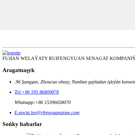
FUJIAN WELAÝATY RUIFENGYUAN SENAGAT KOMPANIÝA
Aragatnaşyk
.96 Şangşan, Zhoucuo obasy, Nanlian gaýtadan işleýän konsent
Tel:
+86 595 86809878
Whatsapp:
+86 15396658070
E-poçta:
lee@rfengyuanstone.com
Soňky habarlar