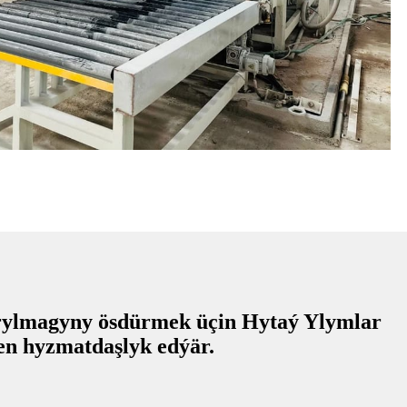
yrylmagyny ösdürmek üçin Hytaý Ylymlar
en hyzmatdaşlyk edýär.