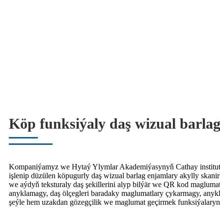
Köp funksiýaly daş wizual barla
Kompaniýamyz we Hytaý Ylymlar Akademiýasynyň Cathay instituty
işlenip düzülen köpugurly daş wizual barlag enjamlary akylly skani
we aýdyň teksturaly daş şekillerini alyp bilýär we QR kod magluma
anyklamagy, daş ölçegleri baradaky maglumatlary çykarmagy, anyk
şeýle hem uzakdan gözegçilik we maglumat geçirmek funksiýalaryny