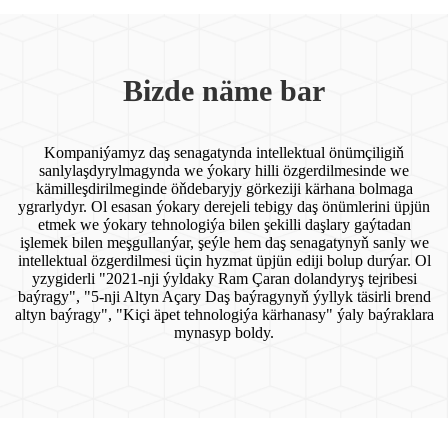
Bizde näme bar
Kompaniýamyz daş senagatynda intellektual önümçiligiň
sanlylaşdyrylmagynda we ýokary hilli özgerdilmesinde we
kämilleşdirilmeginde öňdebaryjy görkeziji kärhana bolmaga
ygrarlydyr. Ol esasan ýokary derejeli tebigy daş önümlerini üpjün
etmek we ýokary tehnologiýa bilen şekilli daşlary gaýtadan
işlemek bilen meşgullanýar, şeýle hem daş senagatynyň sanly we
intellektual özgerdilmesi üçin hyzmat üpjün ediji bolup durýar. Ol
yzygiderli "2021-nji ýyldaky Ram Çaran dolandyryş tejribesi
baýragy", "5-nji Altyn Açary Daş baýragynyň ýyllyk täsirli brend
altyn baýragy", "Kiçi ​​äpet tehnologiýa kärhanasy" ýaly baýraklara
mynasyp boldy.