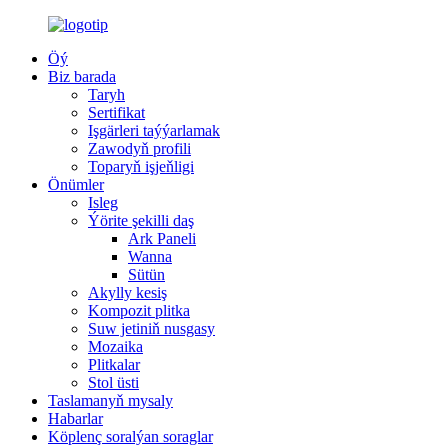
Öý
Biz barada
Taryh
Sertifikat
Işgärleri taýýarlamak
Zawodyň profili
Toparyň işjeňligi
Önümler
Isleg
Ýörite şekilli daş
Ark Paneli
Wanna
Sütün
Akylly kesiş
Kompozit plitka
Suw jetiniň nusgasy
Mozaika
Plitkalar
Stol üsti
Taslamanyň mysaly
Habarlar
Köplenç soralýan soraglar