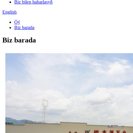
Biz bilen habarlaşyň
English
Öý
Biz barada
Biz barada