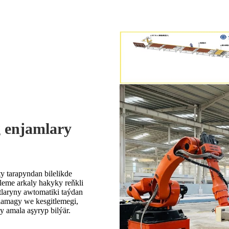
g enjamlary
 tarapyndan bilelikde
rleme arkaly hakyky reňkli
tlaryny awtomatiki taýdan
lamagy we kesgitlemegi,
 amala aşyryp bilýär.