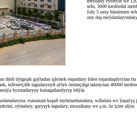
meýdany eýeleýär we 120-
sehi, 3000 inedördül metrl
ýaly 5 sany hünärmen seh
ony daş meýdanlaryndaky
ýan dürli üýtgeşik gaýtadan işlemek enjamlary bilen enjamlaşdyrylan bu 
ak, inženerçilik tagtalarynyň aýlyk önümçiligi takmynan 40000 inedörd
stansiýa hyzmatlaryny kanagatlandyryp bilýär.
aslamalaryna, esasanam kaşaň myhmanhanalara, willalara we ýaşaýyş ja
imlerini, oýmalary, garyşyk tagtalary, mozaikany we ş.m. öz içine alýar.