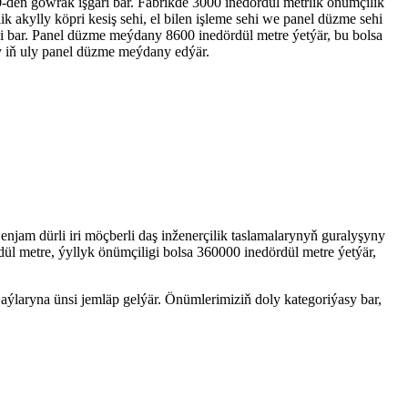
den gowrak işgäri bar. Fabrikde 3000 inedördül metrlik önümçilik
ik akylly köpri kesiş sehi, el bilen işleme sehi we panel düzme sehi
i bar. Panel düzme meýdany 8600 inedördül metre ýetýär, bu bolsa
 iň uly panel düzme meýdany edýär.
enjam dürli iri möçberli daş inženerçilik taslamalarynyň guralyşyny
ül metre, ýyllyk önümçiligi bolsa 360000 inedördül metre ýetýär,
ýlaryna ünsi jemläp gelýär. Önümlerimiziň doly kategoriýasy bar,