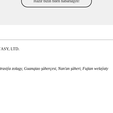
Häzir biziň bilen habarlaşyň!
SY, LTD.
rasiýa zolagy, Guanqiao şäherçesi, Nan'an şäheri, Fujian welaýaty