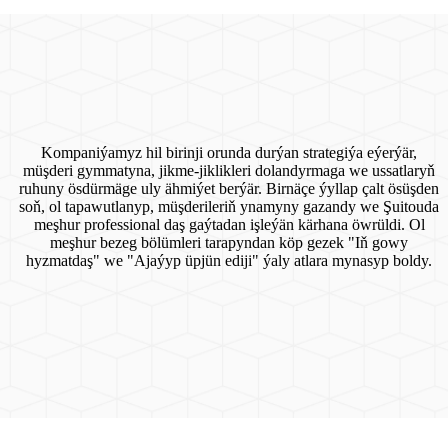
Kompaniýamyz hil birinji orunda durýan strategiýa eýerýär,
müşderi gymmatyna, jikme-jiklikleri dolandyrmaga we ussatlaryň
ruhuny ösdürmäge uly ähmiýet berýär. Birnäçe ýyllap çalt ösüşden
soň, ol tapawutlanyp, müşderileriň ynamyny gazandy we Şuitouda
meşhur professional daş gaýtadan işleýän kärhana öwrüldi. Ol
meşhur bezeg bölümleri tarapyndan köp gezek "Iň gowy
hyzmatdaş" we "Ajaýyp üpjün ediji" ýaly atlara mynasyp boldy.