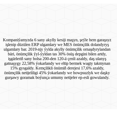
Kompaniýamyzda 6 sany akylly kesiji maşyn, şeýle hem garaşsyz
işlenip düzülen ERP ulgamlary we MES önümçilik dolandyryş
ulgamlary bar. 2019-njy ýylda akylly önümçilik ornaşdyrylandan
bäri, önümçilik ýyl-ýyldan tas 30% ösüş depgini bilen artdy,
işgärleriň sany bolsa 200-den 120-ä çenli azaldy, daş ulanyş
gatnaşygy 22,58% ýokarlandy we eltip bermek wagty takmynan
15% gysgaldy. Kemçilikli önümiň derejesi 17,6% azaldy,
önümçilik netijeliligi 45% ýokarlandy we howpsuzlyk we daşky
gurşawy goramak boýunça umumy netijeler ep-esli gowulandy.