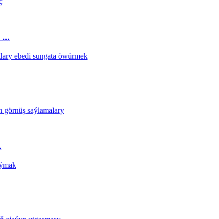
...
.