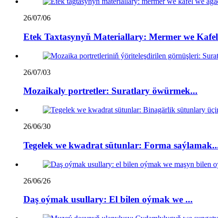
26/07/06
Etek Taxtasynyň Materiallary: Mermer we Kafel 
26/07/03
Mozaikaly portretler: Suratlary öwürmek...
26/06/30
Tegelek we kwadrat sütunlar: Forma saýlamak..
26/06/26
Daş oýmak usullary: El bilen oýmak we ...