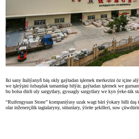
Iki sany Italiýanyň bäş okly gaýtadan işlemek merkezini öz içine al
we işleýşini özbaşdak tamamlap bilýär, gaýtadan işlemek we gurnam
bu bolsa dürli uly sargytlary, gyssagly sargytlary we kyn ýeke-täk 
“Ruifengyuan Stone” kompaniýasy uzak wagt bäri ýokary hilli daş t
olar inženerçilik tagtalaryny, sütunlary, ýörite şekilleri, suw çüwdür