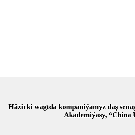
Häzirki wagtda kompaniýamyz daş senag
Akademiýasy, “China U