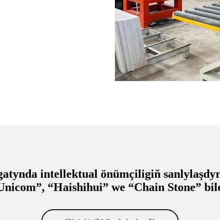
atynda intellektual önümçiligiň sanlylaşd
nicom”, “Haishihui” we “Chain Stone” bil