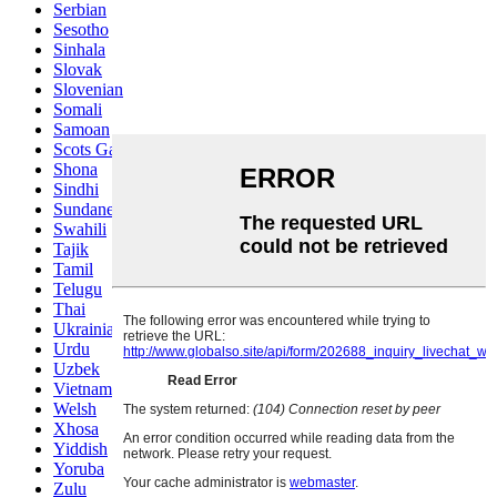
Serbian
Sesotho
Sinhala
Slovak
Slovenian
Somali
Samoan
Scots Gaelic
Shona
Sindhi
Sundanese
Swahili
Tajik
Tamil
Telugu
Thai
Ukrainian
Urdu
Uzbek
Vietnamese
Welsh
Xhosa
Yiddish
Yoruba
Zulu