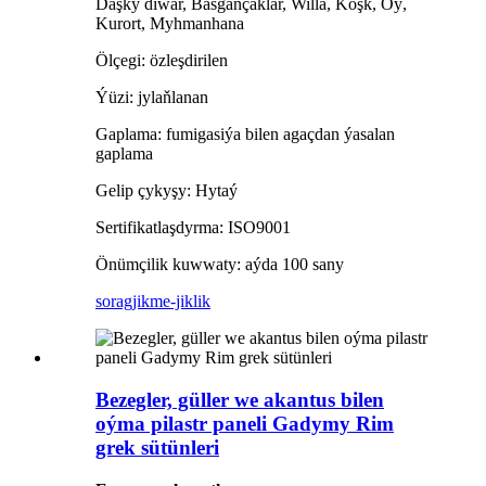
Daşky diwar, Basgançaklar, Willa, Köşk, Öý,
Kurort, Myhmanhana
Ölçegi: özleşdirilen
Ýüzi: jylaňlanan
Gaplama: fumigasiýa bilen agaçdan ýasalan
gaplama
Gelip çykyşy: Hytaý
Sertifikatlaşdyrma: ISO9001
Önümçilik kuwwaty: aýda 100 sany
sorag
jikme-jiklik
Bezegler, güller we akantus bilen
oýma pilastr paneli Gadymy Rim
grek sütünleri