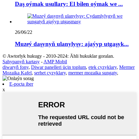
Daş oýmak usullary: El bilen oýmak we ...
26/06/22
Muzeý daşynyň ulanylyşy: ajaýyp utgaşyk...
© Awtorlyk hukugy - 2010-2024: Ähli hukuklar goralan.
Sahypanyň kartasy
-
AMP Mobil
diwaryň fony
,
Diwar panelleri üçin toplum
,
etek çyzyklary
,
Mermer
Mozaika Kafel
,
serhet çyzyklary
,
mermer mozaika sungaty
,
E-poçta iber
x