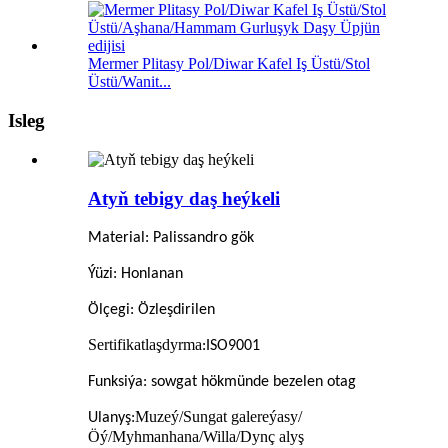
Mermer Plitasy Pol/Diwar Kafel Iş Üstü/Stol
Üstü/Wanit...
Isleg
Atyň tebigy daş heýkeli
Material: Palissandro gök
Ýüzi: Honlanan
Ölçegi: Özleşdirilen
Sertifikatlaşdyrma
:ISO9001
Funksiýa: sowgat hökmünde bezelen otag
Muzeý/Sungat galereýasy/
Ulanyş:
Öý/Myhmanhana/Willa/Dynç alyş