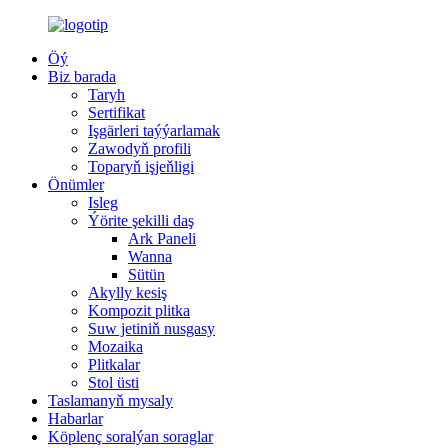
Öý
Biz barada
Taryh
Sertifikat
Işgärleri taýýarlamak
Zawodyň profili
Toparyň işjeňligi
Önümler
Isleg
Ýörite şekilli daş
Ark Paneli
Wanna
Sütün
Akylly kesiş
Kompozit plitka
Suw jetiniň nusgasy
Mozaika
Plitkalar
Stol üsti
Taslamanyň mysaly
Habarlar
Köplenç soralýan soraglar