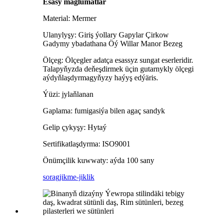
Esasy maglumatlar
Material: Mermer
Ulanylyşy: Giriş ýollary Gapylar Çirkow
Gadymy ybadathana Öý Willar Manor Bezeg
Ölçeg: Ölçegler adatça esassyz sungat eserleridir.
Talapyňyzda deňeşdirmek üçin gutarnykly ölçegi
aýdyňlaşdyrmagyňyzy haýyş edýäris.
Ýüzi: jylaňlanan
Gaplama: fumigasiýa bilen agaç sandyk
Gelip çykyşy: Hytaý
Sertifikatlaşdyrma: ISO9001
Önümçilik kuwwaty: aýda 100 sany
sorag
jikme-jiklik