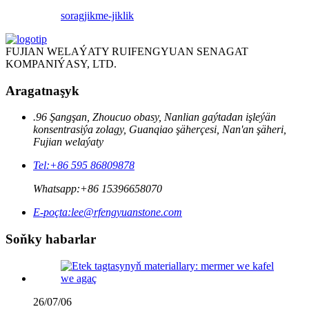
sorag
jikme-jiklik
FUJIAN WELAÝATY RUIFENGYUAN SENAGAT
KOMPANIÝASY, LTD.
Aragatnaşyk
.96 Şangşan, Zhoucuo obasy, Nanlian gaýtadan işleýän
konsentrasiýa zolagy, Guanqiao şäherçesi, Nan'an şäheri,
Fujian welaýaty
Tel:
+86 595 86809878
Whatsapp:
+86 15396658070
E-poçta:
lee@rfengyuanstone.com
Soňky habarlar
26/07/06