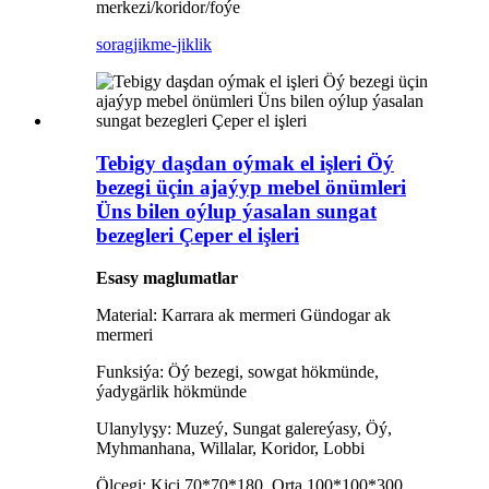
merkezi/koridor/foýe
sorag
jikme-jiklik
Tebigy daşdan oýmak el işleri Öý
bezegi üçin ajaýyp mebel önümleri
Üns bilen oýlup ýasalan sungat
bezegleri Çeper el işleri
Esasy maglumatlar
Material: Karrara ak mermeri Gündogar ak
mermeri
Funksiýa: Öý bezegi, sowgat hökmünde,
ýadygärlik hökmünde
Ulanylyşy: Muzeý, Sungat galereýasy, Öý,
Myhmanhana, Willalar, Koridor, Lobbi
Ölçegi: Kiçi 70*70*180, Orta 100*100*300,