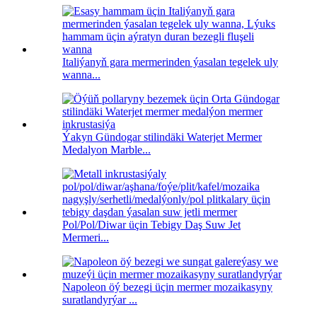
Italiýanyň gara mermerinden ýasalan tegelek uly
wanna...
Ýakyn Gündogar stilindäki Waterjet Mermer
Medalyon Marble...
Pol/Pol/Diwar üçin Tebigy Daş Suw Jet
Mermeri...
Napoleon öý bezegi üçin mermer mozaikasyny
suratlandyrýar ...