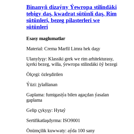
Binanyň dizaýny Ýewropa stilindäki
tebigy daş, kwadrat sütünli daş, Rim
sütünleri, bezeg pilasterleri we
sütünleri
Esasy maglumatlar
Material: Crema Marfil Limra hek daşy
Ulanylyşy: Klassiki grek we rim arhitekturasy,
içerki bezeg, willa, ýewropa stilindäki öý bezegi
Ölçegi: özleşdirilen
Ýüzi: jylaňlanan
Gaplama: fumigasiýa bilen agaçdan ýasalan
gaplama
Gelip çykyşy: Hytaý
Sertifikatlaşdyrma: ISO9001
Önümçilik kuwwaty: aýda 100 sany