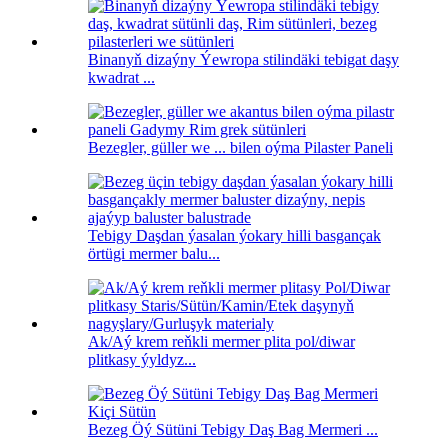
Binanyň dizaýny Ýewropa stilindäki tebigat daşy
kwadrat ...
Bezegler, güller we ... bilen oýma Pilaster Paneli
Tebigy Daşdan ýasalan ýokary hilli basgançak
örtügi mermer balu...
Ak/Aý krem ​​reňkli mermer plita pol/diwar
plitkasy ýyldyz...
Bezeg Öý Sütüni Tebigy Daş Bag Mermeri ...