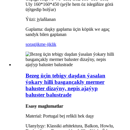
Uly 160*160*450 (şeýle hem öz islegiňize görä
üýtgedip bolýar)
Ýüzi: jylaňlanan
Gaplama: daşky gaplama üçin köpük we agaç
sandyk bilen gaplanan
sorag
jikme-jiklik
Bezeg üçin tebigy daşdan ýasalan
ýokary hilli basgançakly mermer
baluster dizaýny, nepis ajaýyp
baluster balustrade
Esasy maglumatlar
Material: Portugal bej reňkli hek daşy
Ulanylyşy: Klassiki arhitektura, Balkon, Howlu,