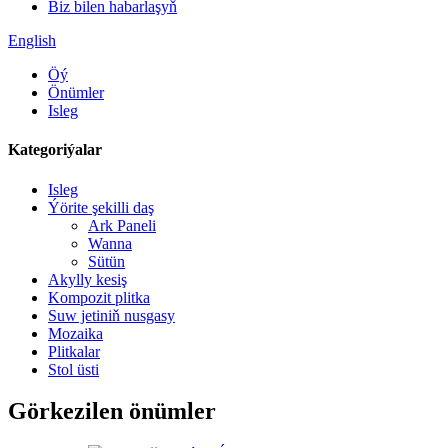
Biz bilen habarlaşyň
English
Öý
Önümler
Isleg
Kategoriýalar
Isleg
Ýörite şekilli daş
Ark Paneli
Wanna
Sütün
Akylly kesiş
Kompozit plitka
Suw jetiniň nusgasy
Mozaika
Plitkalar
Stol üsti
Görkezilen önümler