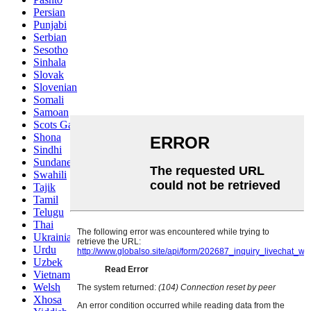
Persian
Punjabi
Serbian
Sesotho
Sinhala
Slovak
Slovenian
Somali
Samoan
Scots Gaelic
Shona
Sindhi
Sundanese
Swahili
Tajik
Tamil
Telugu
Thai
Ukrainian
Urdu
Uzbek
Vietnamese
Welsh
Xhosa