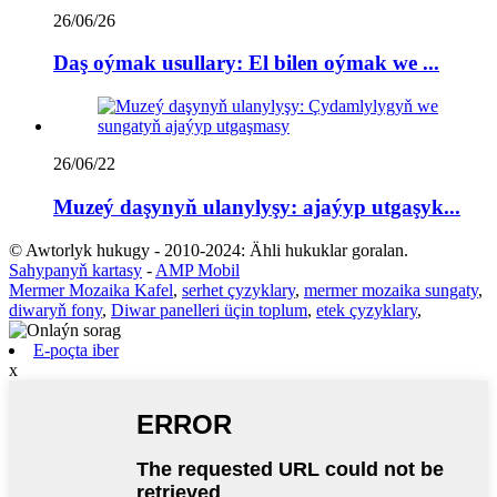
26/06/26
Daş oýmak usullary: El bilen oýmak we ...
26/06/22
Muzeý daşynyň ulanylyşy: ajaýyp utgaşyk...
© Awtorlyk hukugy - 2010-2024: Ähli hukuklar goralan.
Sahypanyň kartasy
-
AMP Mobil
Mermer Mozaika Kafel
,
serhet çyzyklary
,
mermer mozaika sungaty
,
diwaryň fony
,
Diwar panelleri üçin toplum
,
etek çyzyklary
,
E-poçta iber
x