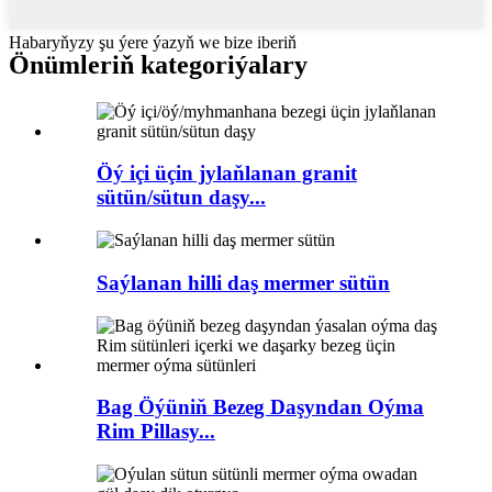
Habaryňyzy şu ýere ýazyň we bize iberiň
Önümleriň kategoriýalary
Öý içi üçin jylaňlanan granit
sütün/sütun daşy...
Saýlanan hilli daş mermer sütün
Bag Öýüniň Bezeg Daşyndan Oýma
Rim Pillasy...