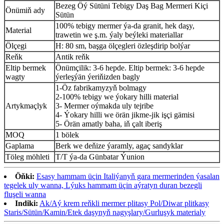
Bezeg Öý Sütüni Tebigy Daş Bag Mermeri Kiçi
Önümiň ady
Sütün
100% tebigy mermer ýa-da granit, hek daşy,
Material
trawetin we ş.m. ýaly beýleki materiallar
Ölçegi
H: 80 sm, başga ölçegleri özleşdirip bolýar
Reňk
Antik reňk
Eltip bermek
Önümçilik: 3-6 hepde. Eltip bermek: 3-6 hepde
wagty
ýerleşýän ýeriňizden bagly
1-Öz fabrikamyzyň bolmagy
2-100% tebigy we ýokary hilli material
Artykmaçlyk
3- Mermer oýmakda uly tejribe
4- Ýokary hilli we örän jikme-jik işçi gämisi
5- Örän amatly baha, iň çalt iberiş
MOQ
1 bölek
Gaplama
Berk we deňize ýaramly, agaç sandyklar
Töleg möhleti
T/T ýa-da Günbatar Ýunion
Öňki:
Esasy hammam üçin Italiýanyň gara mermerinden ýasalan
tegelek uly wanna, Lýuks hammam üçin aýratyn duran bezegli
fluşeli wanna
Indiki:
Ak/Aý krem ​​reňkli mermer plitasy Pol/Diwar plitkasy
Staris/Sütün/Kamin/Etek daşynyň nagyşlary/Gurluşyk materialy