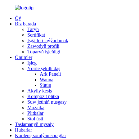
Öý
Biz barada
Taryh
Sertifikat
Işgärleri taýýarlamak
Zawodyň profili
Toparyň işjeňligi
Önümler
Isleg
Ýörite şekilli daş
Ark Paneli
Wanna
Sütün
Akylly kesiş
Kompozit plitka
Suw jetiniň nusgasy
Mozaika
Plitkalar
Stol üsti
Taslamanyň mysaly
Habarlar
Köplenç soralýan soraglar