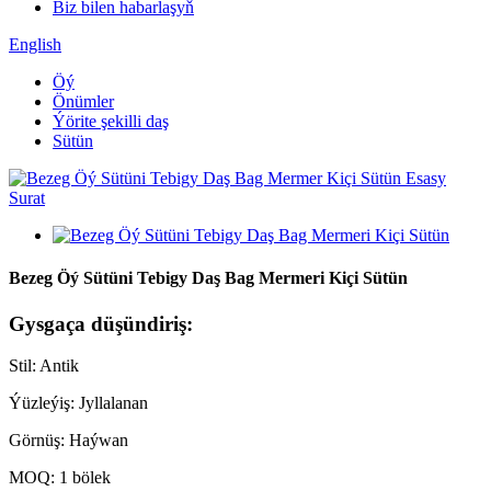
Biz bilen habarlaşyň
English
Öý
Önümler
Ýörite şekilli daş
Sütün
Bezeg Öý Sütüni Tebigy Daş Bag Mermeri Kiçi Sütün
Gysgaça düşündiriş:
Stil: Antik
Ýüzleýiş: Jyllalanan
Görnüş: Haýwan
MOQ: 1 bölek