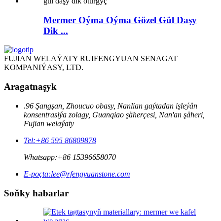
Mermer Oýma Oýma Gözel Gül Daşy
Dik ...
FUJIAN WELAÝATY RUIFENGYUAN SENAGAT
KOMPANIÝASY, LTD.
Aragatnaşyk
.96 Şangşan, Zhoucuo obasy, Nanlian gaýtadan işleýän
konsentrasiýa zolagy, Guanqiao şäherçesi, Nan'an şäheri,
Fujian welaýaty
Tel:
+86 595 86809878
Whatsapp:
+86 15396658070
E-poçta:
lee@rfengyuanstone.com
Soňky habarlar