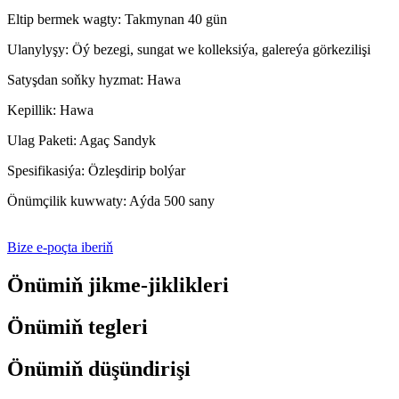
Eltip bermek wagty: Takmynan 40 gün
Ulanylyşy: Öý bezegi, sungat we kolleksiýa, galereýa görkezilişi
Satyşdan soňky hyzmat: Hawa
Kepillik: Hawa
Ulag Paketi: Agaç Sandyk
Spesifikasiýa: Özleşdirip bolýar
Önümçilik kuwwaty: Aýda 500 sany
Bize e-poçta iberiň
Önümiň jikme-jiklikleri
Önümiň tegleri
Önümiň düşündirişi